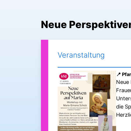
Zum
Inhalt
springen
Neue Perspektiven
Veranstaltung
Pfa
Neue 
Fraue
Unter
die S
Herzl