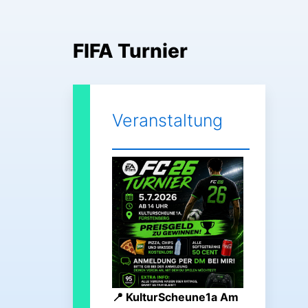
Zum
Inhalt
springen
FIFA Turnier
Veranstaltung
KulturScheune1a Am