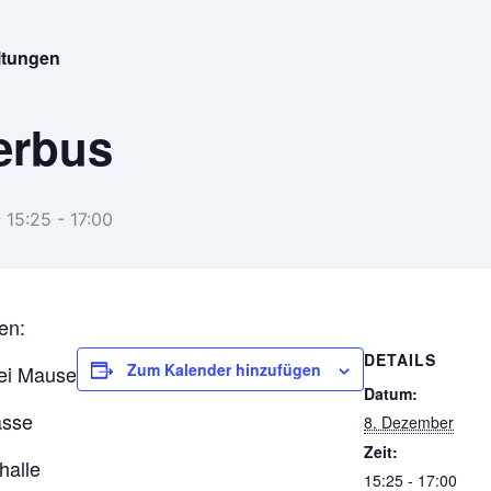
altungen
erbus
 15:25
-
17:00
len:
DETAILS
Zum Kalender hinzufügen
rei Mause
Datum:
asse
8. Dezember
Zeit:
halle
15:25 - 17:00