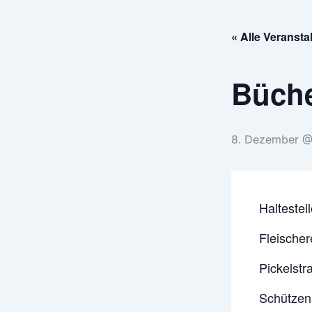
Zum
Inhalt
« Alle Veranst
springen
Büch
8. Dezember @
Haltestel
Fleische
Pickelstr
Schützen