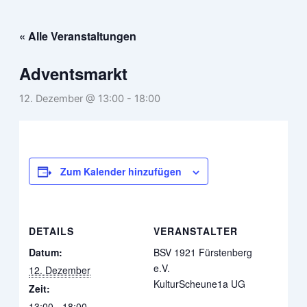
Zum
Inhalt
« Alle Veranstaltungen
springen
Adventsmarkt
12. Dezember @ 13:00
-
18:00
Zum Kalender hinzufügen
DETAILS
VERANSTALTER
Datum:
BSV 1921 Fürstenberg
e.V.
12. Dezember
KulturScheune1a UG
Zeit:
13:00 - 18:00