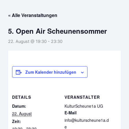
Zum
Inhalt
« Alle Veranstaltungen
springen
5. Open Air Scheunensommer
22. August @ 19:30
-
23:30
Zum Kalender hinzufügen
DETAILS
VERANSTALTER
Datum:
KulturScheune1a UG
E-Mail
22. August
info@kulturscheune1a.d
Zeit:
e
19:30 - 23:30