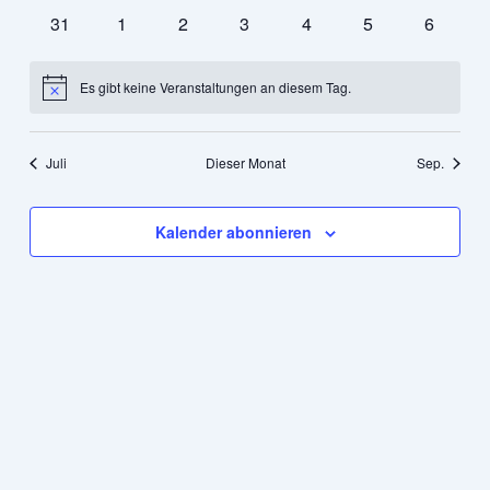
Veranstaltungen
Veranstaltungen
Veranstaltungen
Veranstaltungen
Veranstaltungen
Veranstaltungen
Veransta
0
0
0
0
0
0
0
31
1
2
3
4
5
6
Veranstaltungen
Veranstaltungen
Veranstaltungen
Veranstaltungen
Veranstaltungen
Veranstaltungen
Veranst
Es gibt keine Veranstaltungen an diesem Tag.
Hinweis
Juli
Dieser Monat
Sep.
Kalender abonnieren