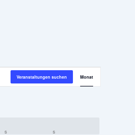
SAMSTAG
SONNTAG
Veranstaltung
Veranstaltungen suchen
Monat
Ansichten-
Navigation
S
S