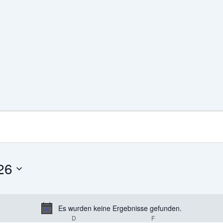
MITTWOCH
DONNERSTAG
FREITAG
26
Es wurden keine Ergebnisse gefunden.
Hinweis
D
F