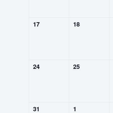
0
0
17
18
Veranstaltungen,
Veranstaltung
0
0
24
25
Veranstaltungen,
Veranstaltung
0
0
31
1