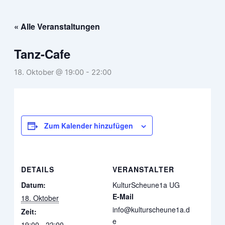
Zum
Inhalt
« Alle Veranstaltungen
springen
Tanz-Cafe
18. Oktober @ 19:00
-
22:00
Zum Kalender hinzufügen
DETAILS
VERANSTALTER
Datum:
KulturScheune1a UG
E-Mail
18. Oktober
info@kulturscheune1a.d
Zeit:
e
19:00 - 22:00