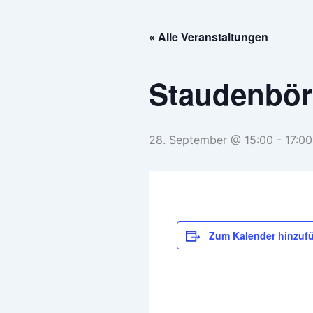
Zum
Inhalt
« Alle Veranstaltungen
springen
Staudenbör
28. September @ 15:00
-
17:00
Zum Kalender hinzuf