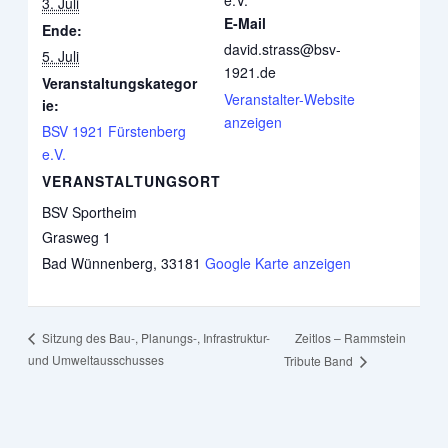
3. Juli
E-Mail
Ende:
david.strass@bsv-
5. Juli
1921.de
Veranstaltungskategor
Veranstalter-Website
ie:
anzeigen
BSV 1921 Fürstenberg
e.V.
VERANSTALTUNGSORT
BSV Sportheim
Grasweg 1
Bad Wünnenberg
,
33181
Google Karte anzeigen
Zeitlos – Rammstein
Sitzung des Bau-, Planungs-, Infrastruktur-
und Umweltausschusses
Tribute Band