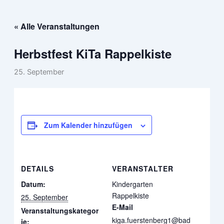
Zum
Inhalt
« Alle Veranstaltungen
springen
Herbstfest KiTa Rappelkiste
25. September
Zum Kalender hinzufügen
DETAILS
VERANSTALTER
Datum:
Kindergarten
Rappelkiste
25. September
E-Mail
Veranstaltungskategor
kiga.fuerstenberg1@bad
ie: