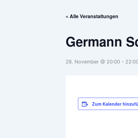
Zum
Inhalt
« Alle Veranstaltungen
springen
Germann S
28. November @ 20:00
-
22:0
Zum Kalender hinzuf