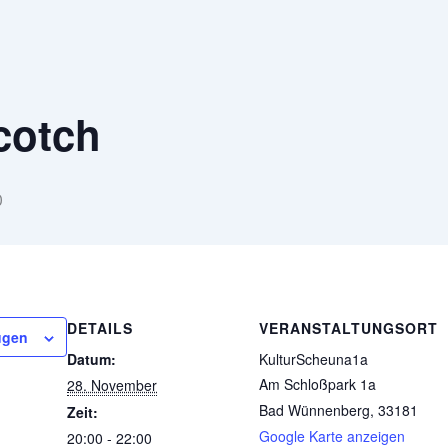
cotch
0
DETAILS
VERANSTALTUNGSORT
ügen
Datum:
KulturScheuna1a
Am Schloßpark 1a
28. November
Bad Wünnenberg
,
33181
Zeit:
Google Karte anzeigen
20:00 - 22:00