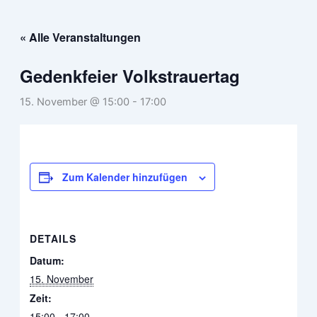
Zum
Inhalt
« Alle Veranstaltungen
springen
Gedenkfeier Volkstrauertag
15. November @ 15:00
-
17:00
Zum Kalender hinzufügen
DETAILS
Datum:
15. November
Zeit:
15:00 - 17:00