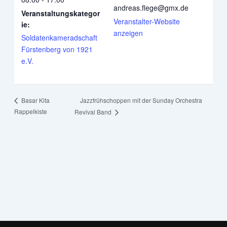
andreas.flege@gmx.de
Veranstaltungskategor
Veranstalter-Website
ie:
anzeigen
Soldatenkameradschaft
Fürstenberg von 1921
e.V.
Jazzfrühschoppen mit der Sunday Orchestra
Basar Kita
Rappelkiste
Revival Band