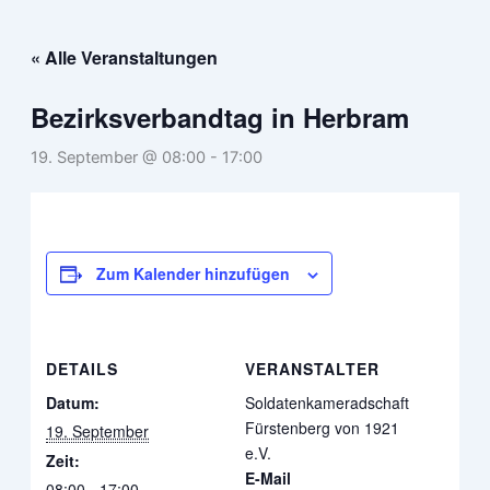
Zum
Inhalt
« Alle Veranstaltungen
springen
Bezirksverbandtag in Herbram
19. September @ 08:00
-
17:00
Zum Kalender hinzufügen
DETAILS
VERANSTALTER
Datum:
Soldatenkameradschaft
Fürstenberg von 1921
19. September
e.V.
Zeit:
E-Mail
08:00 - 17:00